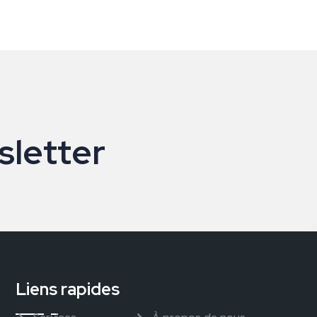
s
l
e
t
t
e
r
Liens rapides