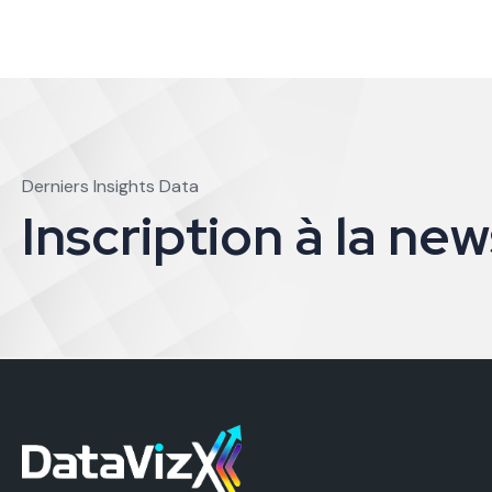
Derniers Insights Data
I
n
s
c
r
i
p
t
i
o
n
à
l
a
n
e
w